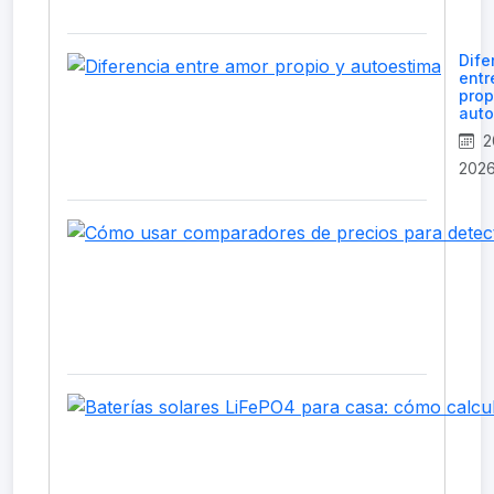
Dife
entr
prop
auto
2
202