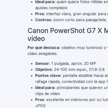
Ideal para:
quien quiere fotos nítidas e
ajustes complejos
Pros:
interfaz clara, gran angular para 
Contras:
zoom corto para paisaje/tele, 
Canon PowerShot G7 X Mark
vídeo
Por qué destaca:
objetivo muy luminoso y v
vídeo amigables.
Sensor:
1 pulgada, aprox. 20 MP
Objetivo:
24–100 mm equiv., f/1.8–2.8
Puntos clave:
pantalla abatible hacia a
ráfaga rápida, conectividad con la ap
Ideal para:
principiantes que quieren un
clips de vídeo
Pros:
excelente en interiores por su lu
JPEG