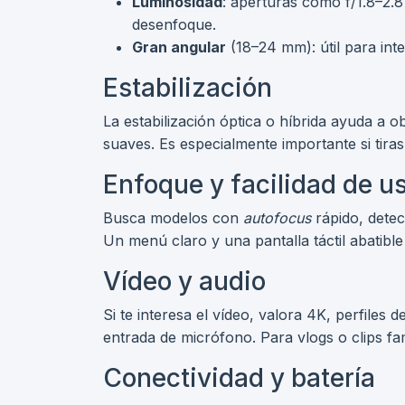
Luminosidad
: aperturas como f/1.8–2.
desenfoque.
Gran angular
(18–24 mm): útil para inter
Estabilización
La estabilización óptica o híbrida ayuda a o
suaves. Es especialmente importante si tira
Enfoque y facilidad de u
Busca modelos con
autofocus
rápido, detec
Un menú claro y una pantalla táctil abatib
Vídeo y audio
Si te interesa el vídeo, valora 4K, perfiles de
entrada de micrófono. Para vlogs o clips fam
Conectividad y batería