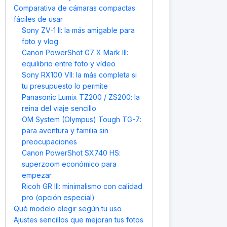
Comparativa de cámaras compactas
fáciles de usar
Sony ZV-1 II: la más amigable para
foto y vlog
Canon PowerShot G7 X Mark III:
equilibrio entre foto y vídeo
Sony RX100 VII: la más completa si
tu presupuesto lo permite
Panasonic Lumix TZ200 / ZS200: la
reina del viaje sencillo
OM System (Olympus) Tough TG-7:
para aventura y familia sin
preocupaciones
Canon PowerShot SX740 HS:
superzoom económico para
empezar
Ricoh GR III: minimalismo con calidad
pro (opción especial)
Qué modelo elegir según tu uso
Ajustes sencillos que mejoran tus fotos