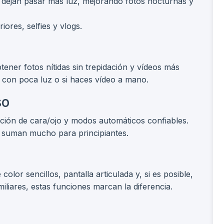
8 dejan pasar más luz, mejorando fotos nocturnas y
iores, selfies y vlogs.
btener fotos nítidas sin trepidación y vídeos más
s con poca luz o si haces vídeo a mano.
so
ción de cara/ojo y modos automáticos confiables.
le suman mucho para principiantes.
 color sencillos, pantalla articulada y, si es posible,
iliares, estas funciones marcan la diferencia.