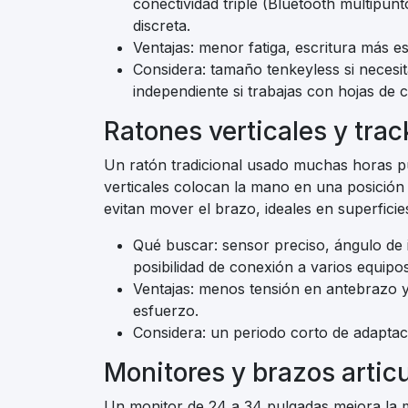
conectividad triple (Bluetooth multipun
discreta.
Ventajas: menor fatiga, escritura más e
Considera: tamaño tenkeyless si necesi
independiente si trabajas con hojas de c
Ratones verticales y trac
Un ratón tradicional usado muchas horas p
verticales colocan la mano en una posición 
evitan mover el brazo, ideales en superficie
Qué buscar: sensor preciso, ángulo de 
posibilidad de conexión a varios equipos
Ventajas: menos tensión en antebrazo
esfuerzo.
Considera: un periodo corto de adaptaci
Monitores y brazos artic
Un monitor de 24 a 34 pulgadas mejora la m