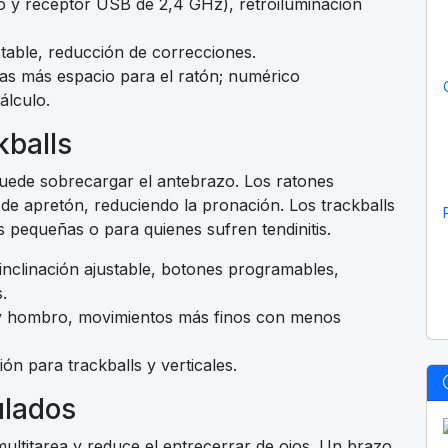
to y receptor USB de 2,4 GHz), retroiluminación
stable, reducción de correcciones.
tas más espacio para el ratón; numérico
álculo.
kballs
uede sobrecargar el antebrazo. Los ratones
de apretón, reduciendo la pronación. Los trackballs
s pequeñas o para quienes sufren tendinitis.
inclinación ajustable, botones programables,
.
 y hombro, movimientos más finos con menos
ón para trackballs y verticales.
ulados
ultitarea y reduce el entrecerrar de ojos. Un brazo